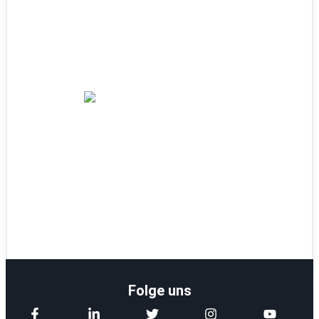
Dyke
20. Dezember 2022
Was ist ein Dry Bag und wie funktioniert
ein Dry Bag?
Dyke
19. Dezember 2022
Folge uns