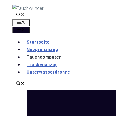
Zum
Inhalt
springen
Menü
Menü
Startseite
Neoprenanzug
Tauchcomputer
Trockenanzug
Unterwasserdrohne