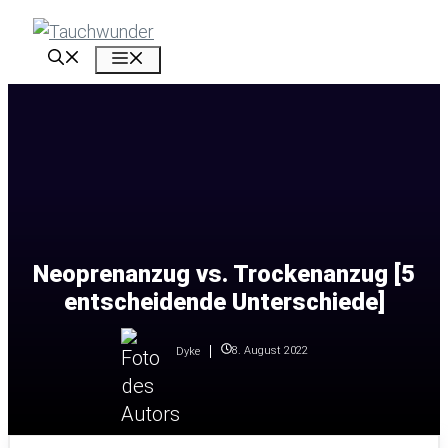
Zum
Inhalt
Menü
springen
Neoprenanzug vs. Trockenanzug [5
entscheidende Unterschiede]
8. August 2022
Dyke