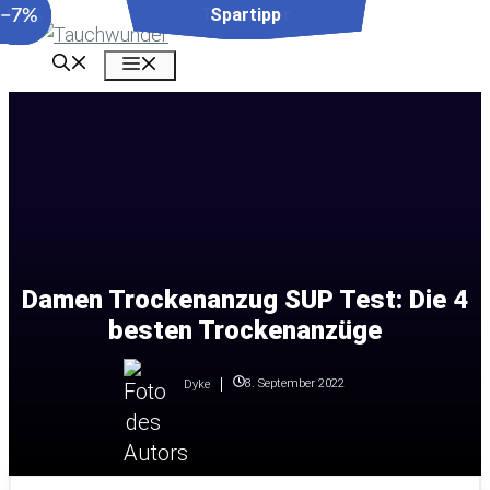
−20%
−15%
−7%
Zum
Inhalt
Menü
springen
Damen Trockenanzug SUP Test: Die 4
besten Trockenanzüge
8. September 2022
Dyke