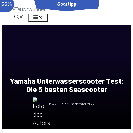
−35%
−24%
−22%
Zum
Inhalt
Menü
springen
Yamaha Unterwasserscooter Test:
Die 5 besten Seascooter
12. September 2022
Dyke