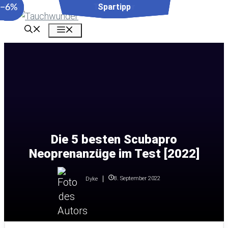
−27%
−11%
−6%
Zum
Inhalt
Menü
springen
Die 5 besten Scubapro
Neoprenanzüge im Test [2022]
8. September 2022
Dyke