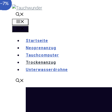
−20%
−15%
−7%
Zum
Inhalt
springen
Menü
Menü
Startseite
Neoprenanzug
Tauchcomputer
Trockenanzug
Unterwasserdrohne