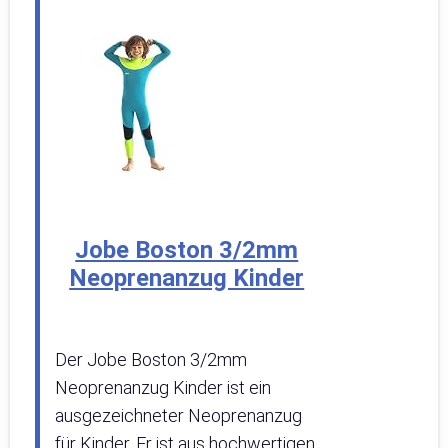
Jobe Boston 3/2mm
Neoprenanzug Kinder
Der Jobe Boston 3/2mm
Neoprenanzug Kinder ist ein
ausgezeichneter Neoprenanzug
für Kinder. Er ist aus hochwertigen