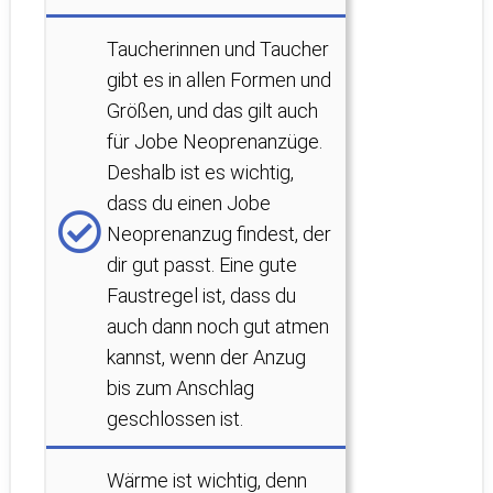
Taucherinnen und Taucher
gibt es in allen Formen und
Größen, und das gilt auch
für Jobe Neoprenanzüge.
Deshalb ist es wichtig,
dass du einen Jobe
Neoprenanzug findest, der
dir gut passt. Eine gute
Faustregel ist, dass du
auch dann noch gut atmen
kannst, wenn der Anzug
bis zum Anschlag
geschlossen ist.
Wärme ist wichtig, denn