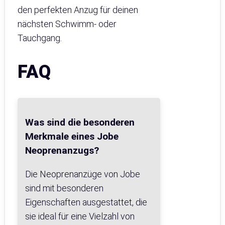
den perfekten Anzug für deinen
nächsten Schwimm- oder
Tauchgang.
FAQ
Was sind die besonderen
Merkmale eines Jobe
Neoprenanzugs?
Die Neoprenanzüge von Jobe
sind mit besonderen
Eigenschaften ausgestattet, die
sie ideal für eine Vielzahl von