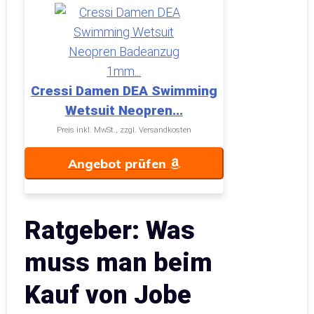
Cressi Damen DEA Swimming
Wetsuit Neopren...
Preis inkl. MwSt., zzgl. Versandkosten
Angebot prüfen
Ratgeber: Was
muss man beim
Kauf von Jobe