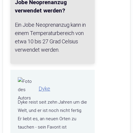
Jobe Neoprenanzug
verwendet werden?
Ein Jobe Neoprenanzug kann in
einem Temperaturbereich von
etwa 10 bis 27 Grad Celsius
verwendet werden.
Dyke
Dyke reist seit zehn Jahren um die
Welt, und er ist noch nicht fertig.
Er liebt es, an neuen Orten zu
tauchen - sein Favorit ist