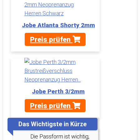
Jobe Atlanta Shorty 2mm
Preis prüfen
Jobe Perth 3/2mm
Preis prüfen
Das Wichtigste in Kürze
Die Passform ist wichtig,