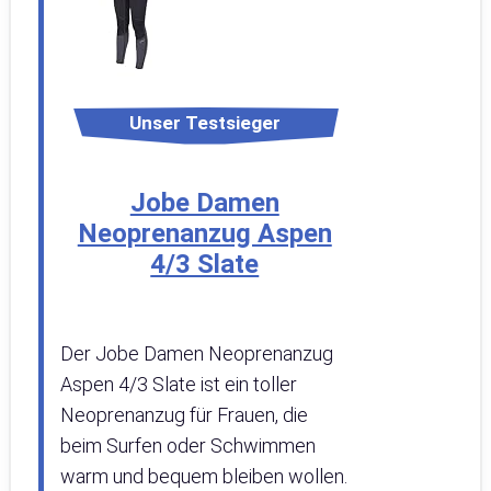
Unser Testsieger
Jobe Damen
Neoprenanzug Aspen
4/3 Slate
Der Jobe Damen Neoprenanzug
Aspen 4/3 Slate ist ein toller
Neoprenanzug für Frauen, die
beim Surfen oder Schwimmen
warm und bequem bleiben wollen.