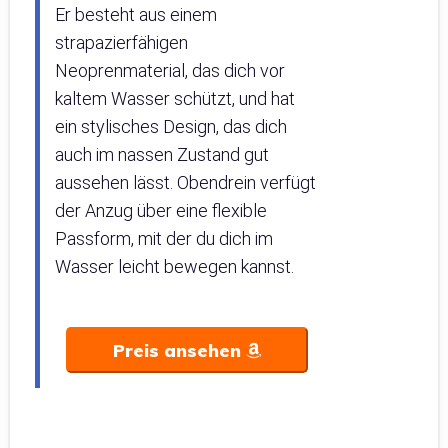
Er besteht aus einem
strapazierfähigen
Neoprenmaterial, das dich vor
kaltem Wasser schützt, und hat
ein stylisches Design, das dich
auch im nassen Zustand gut
aussehen lässt. Obendrein verfügt
der Anzug über eine flexible
Passform, mit der du dich im
Wasser leicht bewegen kannst.
Preis ansehen