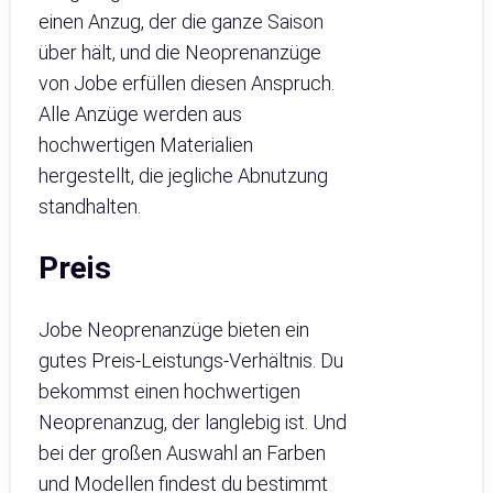
einen Anzug, der die ganze Saison
über hält, und die Neoprenanzüge
von Jobe erfüllen diesen Anspruch.
Alle Anzüge werden aus
hochwertigen Materialien
hergestellt, die jegliche Abnutzung
standhalten.
Preis
Jobe Neoprenanzüge bieten ein
gutes Preis-Leistungs-Verhältnis. Du
bekommst einen hochwertigen
Neoprenanzug, der langlebig ist. Und
bei der großen Auswahl an Farben
und Modellen findest du bestimmt