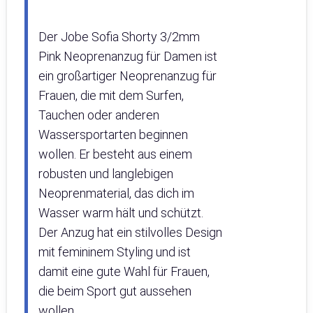
Der Jobe Sofia Shorty 3/2mm
Pink Neoprenanzug für Damen ist
ein großartiger Neoprenanzug für
Frauen, die mit dem Surfen,
Tauchen oder anderen
Wassersportarten beginnen
wollen. Er besteht aus einem
robusten und langlebigen
Neoprenmaterial, das dich im
Wasser warm hält und schützt.
Der Anzug hat ein stilvolles Design
mit femininem Styling und ist
damit eine gute Wahl für Frauen,
die beim Sport gut aussehen
wollen.