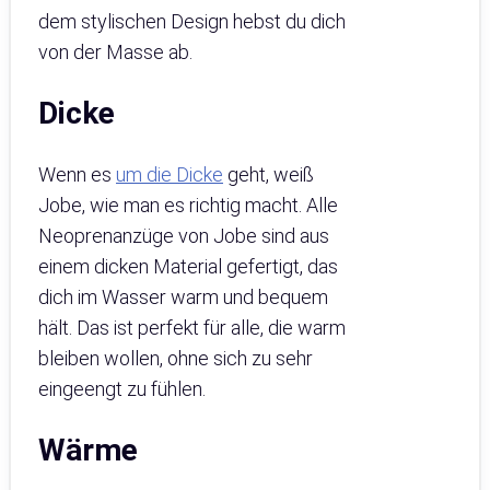
dem stylischen Design hebst du dich
von der Masse ab.
Dicke
Wenn es
um die Dicke
geht, weiß
Jobe, wie man es richtig macht. Alle
Neoprenanzüge von Jobe sind aus
einem dicken Material gefertigt, das
dich im Wasser warm und bequem
hält. Das ist perfekt für alle, die warm
bleiben wollen, ohne sich zu sehr
eingeengt zu fühlen.
Wärme