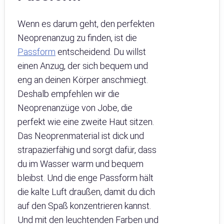
Wenn es darum geht, den perfekten
Neoprenanzug zu finden, ist die
Passform
entscheidend. Du willst
einen Anzug, der sich bequem und
eng an deinen Körper anschmiegt.
Deshalb empfehlen wir die
Neoprenanzüge von Jobe, die
perfekt wie eine zweite Haut sitzen.
Das Neoprenmaterial ist dick und
strapazierfähig und sorgt dafür, dass
du im Wasser warm und bequem
bleibst. Und die enge Passform hält
die kalte Luft draußen, damit du dich
auf den Spaß konzentrieren kannst.
Und mit den leuchtenden Farben und