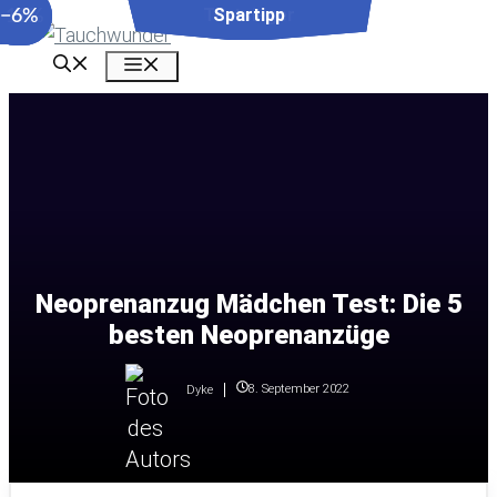
−27%
−11%
−6%
Zum
Inhalt
Menü
springen
Neoprenanzug Mädchen Test: Die 5
besten Neoprenanzüge
8. September 2022
Dyke